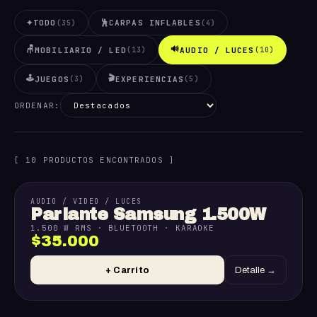
✦
TODO
🕺
CARPAS INFLABLES
(35)
(4)
🪑
🔊
MOBILIARIO / LED
AUDIO / LUCES
(13)
(10)
🕹️
🎬
JUEGOS
EXPERIENCIAS
(3)
(5)
ORDENAR:
[ 10 PRODUCTOS ENCONTRADOS ]
AUDIO / VIDEO / LUCES
Parlante Samsung 1.500W
1.500 W RMS · BLUETOOTH · KARAOKE
$35.000
+ Carrito
Detalle →