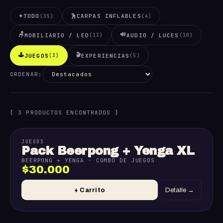
✦
TODO
🕺
CARPAS INFLABLES
(35)
(4)
🪑
🔊
MOBILIARIO / LED
AUDIO / LUCES
(13)
(10)
🕹️
🎬
JUEGOS
EXPERIENCIAS
(3)
(5)
ORDENAR:
[ 3 PRODUCTOS ENCONTRADOS ]
JUEGOS
Pack Beerpong + Yenga XL
BEERPONG + YENGA · COMBO DE JUEGOS
$30.000
+ Carrito
Detalle →